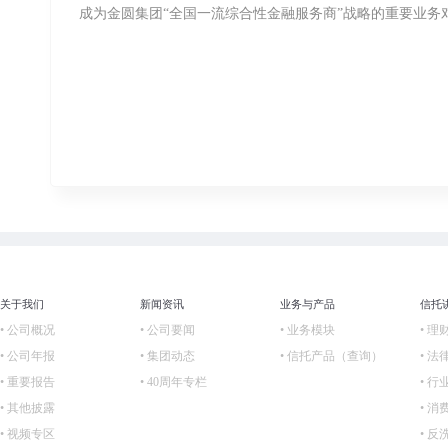
成为金圆集团“全国一流综合性金融服务商”战略的重要业
关于我们
新闻资讯
业务与产品
信托
• 公司概况
• 公司要闻
• 业务模块
• 理
• 公司年报
• 集团动态
• 信托产品（查询）
• 法
• 重要报告
• 40周年专栏
• 行
• 其他披露
• 
• 视频专区
• 