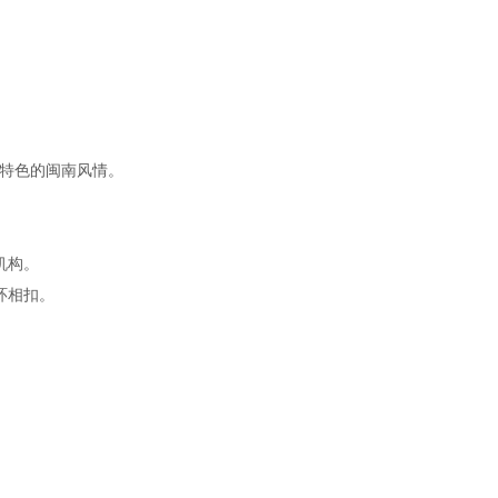
域特色的闽南风情。
机构。
环相扣。