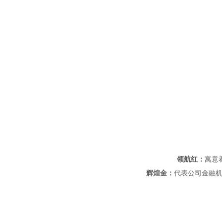
领航红：
寓意
辉煌金：
代表公司金融机