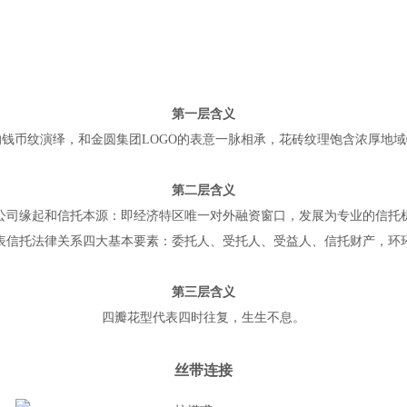
第一层含义
钱币纹演绎，和金圆集团LOGO的表意一脉相承，花砖纹理饱含浓厚地
第二层含义
公司缘起和信托本源：即经济特区唯一对外融资窗口，发展为专业的信托
表信托法律关系四大基本要素：委托人、受托人、受益人、信托财产，环
第三层含义
四瓣花型代表四时往复，生生不息。
丝带连接