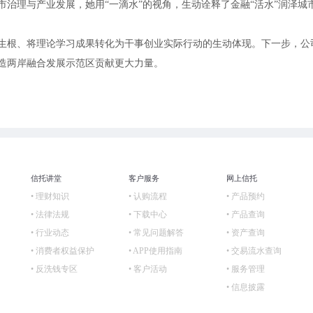
治理与产业发展，她用“一滴水”的视角，生动诠释了金融“活水”润泽城
生根、将理论学习成果转化为干事创业实际行动的生动体现。下一步，公
造两岸融合发展示范区贡献更大力量。
信托讲堂
客户服务
网上信托
• 理财知识
• 认购流程
• 产品预约
）
• 法律法规
• 下载中心
• 产品查询
• 行业动态
• 常见问题解答
• 资产查询
• 消费者权益保护
• APP使用指南
• 交易流水查询
• 反洗钱专区
• 客户活动
• 服务管理
• 信息披露