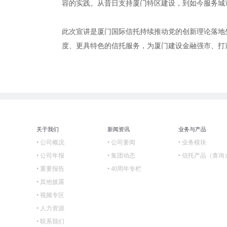
容的实践。从昔日支持厦门特区建设，到如今服务城市
此次宣讲是厦门国际信托持续推动党的创新理论落地
度、更具特色的信托服务，为厦门建设金融强市、打
关于我们
新闻资讯
业务与产品
• 公司概况
• 公司要闻
• 业务模块
• 公司年报
• 集团动态
• 信托产品（查询
• 重要报告
• 40周年专栏
• 其他披露
• 视频专区
• 人力资源
• 联系我们